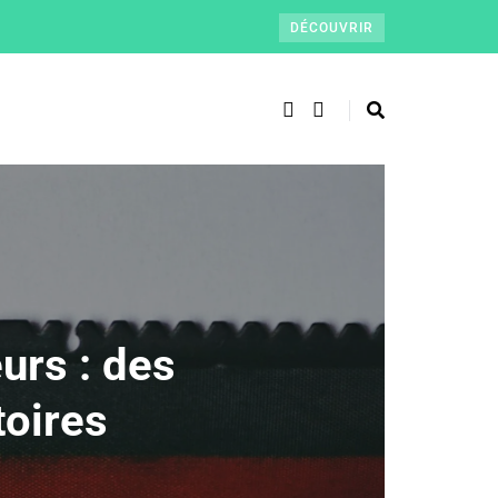
DÉCOUVRIR
urs : des
toires