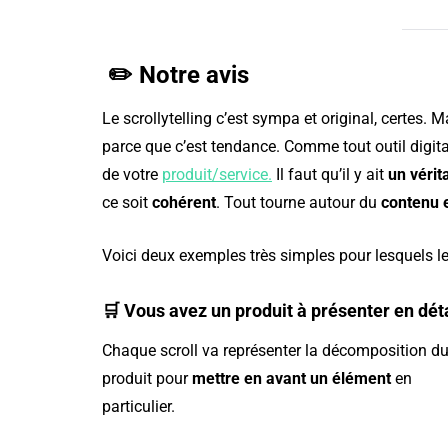
3
vous en passer
✏️
Notre avis
Le scrollytelling c’est sympa et original, certes. 
parce que c’est tendance. Comme tout outil digital,
de votre
produit/service.
Il faut qu’il y ait
un vérit
ce soit
cohérent
. Tout tourne autour du
contenu 
Voici deux exemples très simples pour lesquels le s
🛒 Vous avez un produit à présenter en déta
Chaque scroll va représenter la décomposition d
produit pour
mettre en avant un élément
en
particulier.