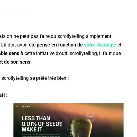
 ?
sur LinkedIn - Partie 1
Mais on ne peut pas faire du scrollytelling simplement
 il doit avoir été
pensé en fonction de
votre stratégie
et
able sens
à cette initiative d’outil scrollytelling, il faut que
et de son sens
.
crollytelling se prête très bien :
il :
u