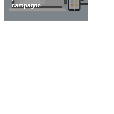
campagne
entrep