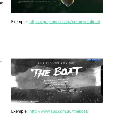
ue
Exemple :
https://go.pioneer.com/cornrevolution#
e
Exemple :
http://www.sbs.com.au/theboat/