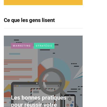
Ce que les gens lisent
MARKETING
STRATÉGIE
MARKETI
Les bonnes pratiques
Le Mod
pour réussir votre
enjeux