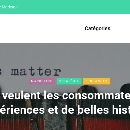
ce Markson
Catégories
MARKETING
STRATÉGIE
TENDANCES
 veulent les consommate
ériences et de belles his