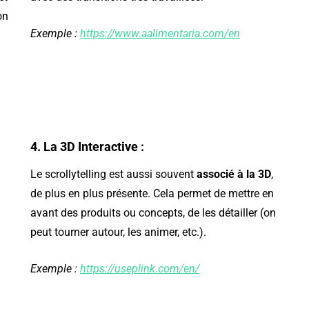
on
Exemple :
https://www.aalimentaria.com/en
RATÉGIE
RÉSEAUX SOCIAUX
STRATÉGIE
4. La 3D Interactive :
Le scrollytelling est aussi souvent
associé à la
3D
,
de plus en plus présente. Cela permet de mettre en
avant des produits ou concepts, de les détailler (on
peut tourner autour, les animer, etc.).
Exemple :
https://useplink.com/en/
-ils tous
10 conseils pour réussir
omment
sa prospection digitale