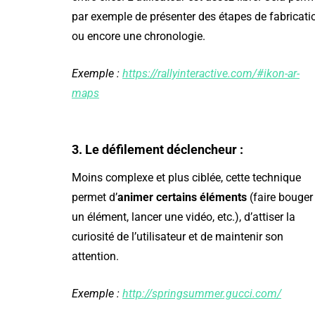
par exemple de présenter des étapes de fabricati
ou encore une chronologie.
Exemple :
https://rallyinteractive.com/#ikon-ar-
maps
ANCES
RÉSEAUX SOCIAUX
ST
3. Le défilement déclencheur :
Moins complexe et plus ciblée, cette technique
permet d’
animer certains éléments
(faire bouger
un élément, lancer une vidéo, etc.), d’attiser la
curiosité de l’utilisateur et de maintenir son
attention.
Pourquoi vos
GPT : Le potentiel et
concurrents ont
Exemple :
http://springsummer.gucci.com/
risques de l'IA en
un blog ? Et c