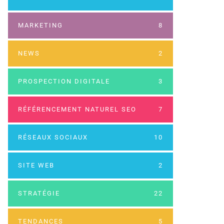
MARKETING
8
NEWS
2
PROSPECTION DIGITALE
3
RÉFÉRENCEMENT NATUREL SEO
7
RÉSEAUX SOCIAUX
10
SITE WEB
2
STRATÉGIE
22
TENDANCES
5